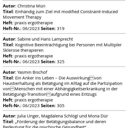
Autor
: Christina Müri
Titel
: Einhändig zum Ziel mit modified Constraint-Induced
Movement Therapy
Heft
: praxis ergotherapie
Heft-Nr.
Seiten
: 06/2023
: 319
Autor
: Sabine und Hans Lamprecht
Titel
: Kognitive Beeinträchtigung bei Personen mit Multipler
Sklerose therapieren
Heft
: praxis ergotherapie
Heft-Nr.
Seiten
: 06/2023
: 325
Autor
: Yasmin Bischof
Titel
: Ein Anker ins Leben – Die Auswirkung von
Haustierhaltung als Betätigung im Alltag auf die Partizipation
von Menschen mit einer Abhängigkeitserkrankung in der
Betätigungs-Transition aufgrund eines Entzugs
Heft
: praxis ergotherapie
Heft-Nr.
Seiten
: 06/2023
: 305
Autor
: Julia Unger, Magdalena Schlögl und Mona Dür
Titel
: „Förderung der Betätigungsbalance und deren
Bedeutung für die psychische Gesundheit“