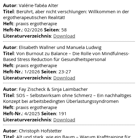
Autor
: Valérie-Tabéa Alter
Titel
: Berührt, aber nicht verschlungen: Willkommen in der
ergotherapeutischen Realität!
Heft
: praxis ergotherapie
Heft-Nr.
Seiten
: 02/2026
: 58
Literaturverzeichnis
:
Download
Autor
: Elisabeth Wallner und Manuela Ludwig
Titel
: Von Burnout zu Balance – Die Rolle von Mindfulness-
Based Stress Reduction für Gesundheitspersonal
Heft
: praxis ergotherapie
Heft-Nr.
Seiten
: 1/2026
: 23-27
Literaturverzeichnis
:
Download
Autor
: Fay Zischeck & Sinja Laimbacher
Titel
: SOS – Selbstwirksam ohne Schmerz – Ein nachhaltiges
Konzept bei arbeitsbedingten Überlastungssyndromen
Heft
: praxis ergotherapie
Heft-Nr.
Seiten
: 4/2025
: 191
Literaturverzeichnis
:
Download
Autor
: Christoph Hofstetter
Titel
: Alt und stark, wie ein Baum – Warum Krafttraining für