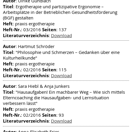
Autor
: Ulrike Gundlach
Titel
: Ergotherapie und partizipative Ergonomie –
Arbeitsplätze in der Betrieblichen Gesundheitsförderung
(BGF) gestalten
Heft
: praxis ergotherapie
Heft-Nr.
Seiten
: 03/2016
: 137
Literaturverzeichnis
:
Download
Autor
: Hartmut Schröder
Titel
: "Philosophie und Schmerzen – Gedanken über eine
Kulturheilkunde"
Heft
: praxis ergotherapie
Heft-Nr.
Seiten
: 02/2016
: 115
Literaturverzeichnis
:
Download
Autor
: Sara Hiebl & Anja Junkers
Titel
: "Hausaufgaben! Ein machbarer Weg – Wie sich mittels
Elterncoaching die Hausaufgaben- und Lernsituation
verbessern lässt"
Heft
: praxis ergotherapie
Heft-Nr.
Seiten
: 02/2016
: 93
Literaturverzeichnis
:
Download
Autor
: Anna-Elisabeth Fries