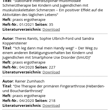
Titel
: "Stationäre interdisziplinär-multimodale
Schmerztherapie bei Kindern und Jugendlichen mit
muskuloskelettalen Schmerzen – Ein positiver Effekt auf die
Aktivitäten des täglichen Lebens"
Heft
: praxis ergotherapie
Heft-Nr.
Seiten
: 01/2021
: 35
Literaturverzeichnis
:
Download
Autor
: Theres Ranits, Sophie Ulbrich-Ford und Sandra
Koppensteiner
Titel
: "'Ich leg dann mal mein Handy weg!' – Der Weg zu
einem anderen Betätigungsverhalten bei Kindern und
Jugendlichen mit Smartphone Use Disorder (SmUD)"
Heft
: praxis ergotherapie
Heft-Nr.
Seiten
: 04/2020
: 227
Literaturverzeichnis
:
Download
Autor
: Rainer Zumhasch
Titel
: "Die Therapie der primären Fingerarthrose (Heberden-
und Bouchardarthrose)"
Heft
: praxis ergotherapie
Heft-Nr.
Seiten
: 04/2020
: 218
Literaturverzeichnis
:
Download