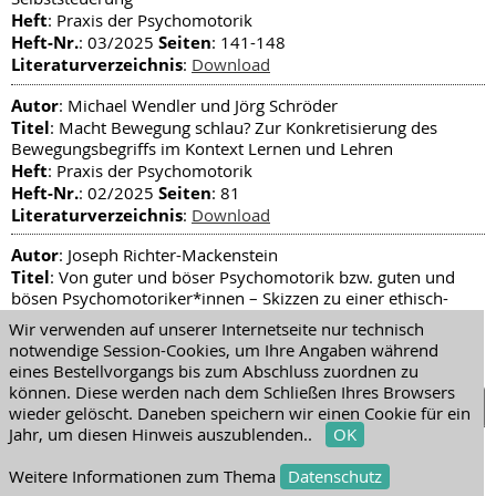
Heft
: Praxis der Psychomotorik
Heft-Nr.
Seiten
: 03/2025
: 141-148
Literaturverzeichnis
:
Download
Autor
: Michael Wendler und Jörg Schröder
Titel
: Macht Bewegung schlau? Zur Konkretisierung des
Bewegungsbegriffs im Kontext Lernen und Lehren
Heft
: Praxis der Psychomotorik
Heft-Nr.
Seiten
: 02/2025
: 81
Literaturverzeichnis
:
Download
Autor
: Joseph Richter-Mackenstein
Titel
: Von guter und böser Psychomotorik bzw. guten und
bösen Psychomotoriker*innen – Skizzen zu einer ethisch-
normativen Bestimmung des professionellen Handelns von
Wir verwenden auf unserer Internetseite nur technisch
Motolog*innen und Psychomotoriker*innen
notwendige Session-Cookies, um Ihre Angaben während
Heft
: Praxis der Psychomotorik
eines Bestellvorgangs bis zum Abschluss zuordnen zu
Heft-Nr.
Seiten
: 02/2025
: 100
können. Diese werden nach dem Schließen Ihres Browsers
Literaturverzeichnis
:
Download
wieder gelöscht. Daneben speichern wir einen Cookie für ein
Jahr, um diesen Hinweis auszublenden..
OK
Autor
: Frank Francesco Birk und Sandra Mirbek
Titel
: Bildung für Nachhaltige Entwicklung (BNE) und
Weitere Informationen zum Thema
Datenschutz
Klimawandel als Themen der Psychomotorik /Motologie