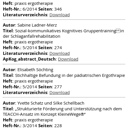
Heft
: praxis ergotherapie
Heft-Nr.
Seiten
: 6/2014
: 346
Literaturverzeichnis
:
Download
Autor
: Sabine Ladner-Merz
Titel
: Sozial-kommunikatives Kognitives Gruppentraining in
der Schlaganfallrehabilitation
Heft
: praxis ergotherapie
Heft-Nr.
Seiten
: 5/2014
: 274
Literaturverzeichnis
:
Download
ApKog_abstract_Deutsch
:
Download
Autor
: Elisabeth Söchting
Titel
: Stichhaltige Befundung in der pädiatrischen Ergothrapie
Heft
: praxis ergotherapie
Heft-Nr.
Seiten
: 5/2014
: 277
Literaturverzeichnis
:
Download
Autor
: Yvette Schatz und Silke Schellbach
Titel
: „Strukturierte Förderung und Unterstützung nach dem
TEACCH-Ansatz im Konzept KleineWege®“
Heft
: praxis ergotherapie
Heft-Nr.
Seiten
: 3/2014
: 228