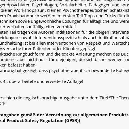
gendpsychiater, Psychologen, Sozialarbeiter, Pädagogen und son
, die an Workshops zur „Kleinen Psychotherapeutischen Schatzkis
sem Praxishandbuch werden im ersten Teil Tipps und Tricks für di
echniken sowie ungewöhnliche Lösungen für alltägliche und weni
er Verhaltensauffälligkeiten vermittelt.
iten Teil tragen die Autoren Indikationen für die obigen Interve
eidungen sowohl interventionsspezifisch als auch indikationsab
undhaltung ist bei allen Interventionen von Respekt und Wertschä
sversuche ihrer Patienten oder Klienten geprägt.
aktische Ringbuchform und die exakte Anleitung machen das Buc
ondere - aber nicht nur - für diejenigen, die sich bisher weniger 
ken befasst haben.
fahrung hat gezeigt, dass psychotherapeutisch bewanderte Kolleg
ls 4., überarbeitete und erweiterte Auflage!
rschien die englischsprachige Ausgabe unter dem Titel “The Thera
rk.
htangaben gemäß der Verordnung zur allgemeinen Produkts
ral Product Safety Regulation (GPSR))