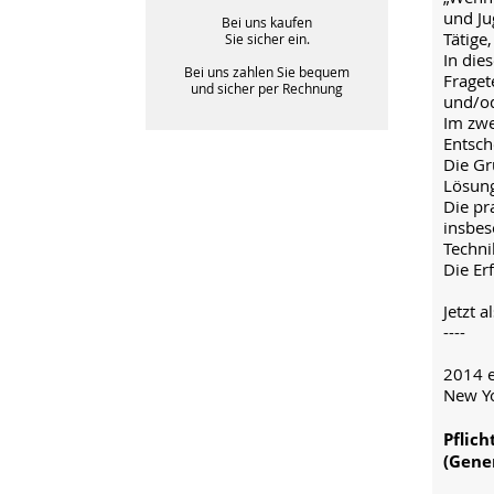
und Ju
Bei uns kaufen
Tätige
Sie sicher ein.
In die
Bei uns zahlen Sie bequem
Fraget
und sicher per Rechnung
und/od
Im zwe
Entsch
Die Gr
Lösung
Die pr
insbes
Techni
Die Er
Jetzt a
----
2014 e
New Yo
Pflic
(Gene