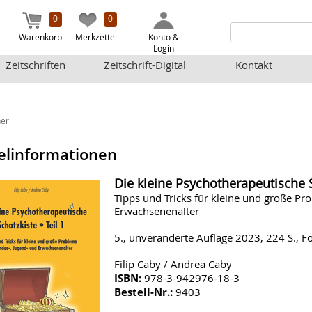
0
0
Warenkorb
Merkzettel
Konto &
Login
Zeitschriften
Zeitschrift-Digital
Kontakt
er
elinformationen
Die kleine Psychotherapeutische Sc
Tipps und Tricks für kleine und große Pr
Erwachsenenalter
5., unveränderte Auflage 2023, 224 S.,
Filip Caby / Andrea Caby
ISBN:
978-3-942976-18-3
Bestell-Nr.:
9403