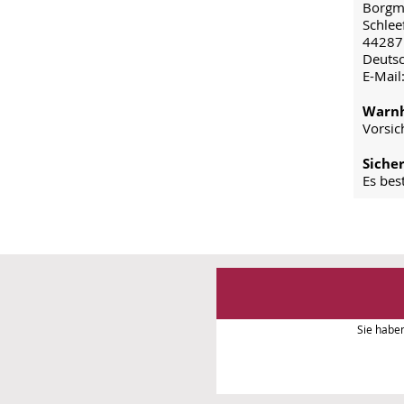
Borgm
Schlee
44287
Deuts
E-Mail
Warnh
Vorsic
Siche
Es bes
Sie habe