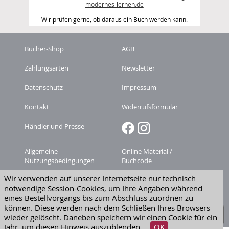
modernes-lernen.de
Wir prüfen gerne, ob daraus ein Buch werden kann.
Bücher-Shop
AGB
Zahlungsarten
Newsletter
Datenschutz
Impressum
Kontakt
Widerrufsformular
Händler und Presse
Allgemeine
Online Material /
Nutzungsbedingungen
Buchcode
Wir verwenden auf unserer Internetseite nur technisch
Zeitschriften-
Versandkosten
notwendige Session-Cookies, um Ihre Angaben während
Abonnement kündigen
eines Bestellvorgangs bis zum Abschluss zuordnen zu
Widerruf erklären
können. Diese werden nach dem Schließen Ihres Browsers
wieder gelöscht. Daneben speichern wir einen Cookie für ein
Jahr, um diesen Hinweis auszublenden..
OK